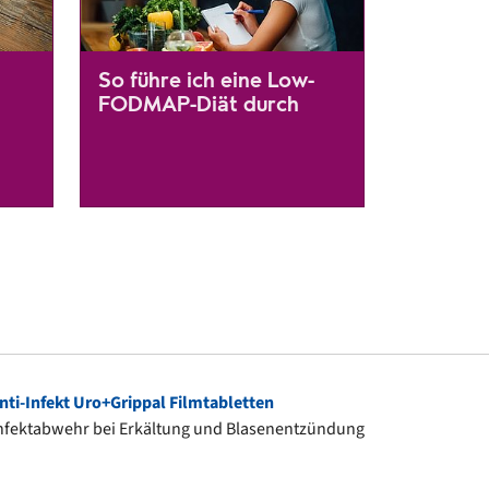
So führe ich eine Low-
FODMAP-Diät durch
Wer unter einem Reizdarmsyndrom leidet, kann mit
Bei der Low FODMAP‐Diät werden Lebensmittel mit Ko
e Toilette verfügbar ist, wenn sie benötigt wird - oder es schwerfäl
n einhergehen, wie das Reizdarmsyndrom oder Colitis ulcerosa spie
 Einfluss auf unser Magen-Darm-System haben und Verdauungspro
esicherte Ernährungsregeln, sondern es gilt vielmehr: Was ein Bet
Wie diese Ernährungsform funktioniert, erfahren Sie h
ti-Infekt Uro+Grippal Filmtabletten
Infektabwehr bei Erkältung und Blasenentzündung