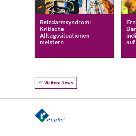
Reizdarmsyndrom:
Ern
Kritische
Dar
Alltagssituationen
ind
meistern
auf
Viele Reizdarm-Patient*innen haben ähnliche Pro
Bei 
Hier
Weitere News