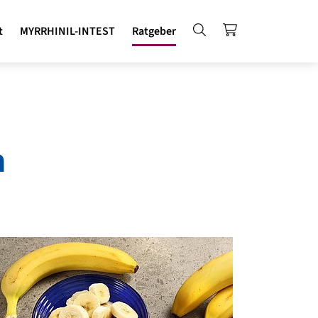
Suche
MYRRHINIL-IN
t
MYRRHINIL-INTEST
Ratgeber
n