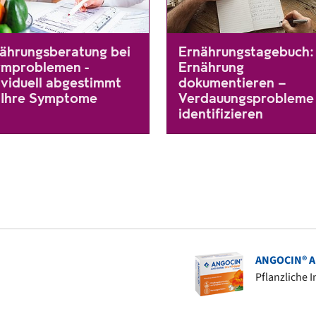
ährungsberatung bei
Ernährungstagebuch:
mproblemen -
Ernährung
ividuell abgestimmt
dokumentieren –
 Ihre Symptome
Verdauungsprobleme
identifizieren
bleme im Alltag, die z. B. daraus resultieren, dass nicht immer ein
vielen Darmerkrankungen, die mit Durchfall, Krämpfen und Blähunge
Viele Faktoren können einen
 gibt es insgesamt nur wenige allgemeingültige, wissenschaftlich g
ANGOCIN® An
Pflanzliche 